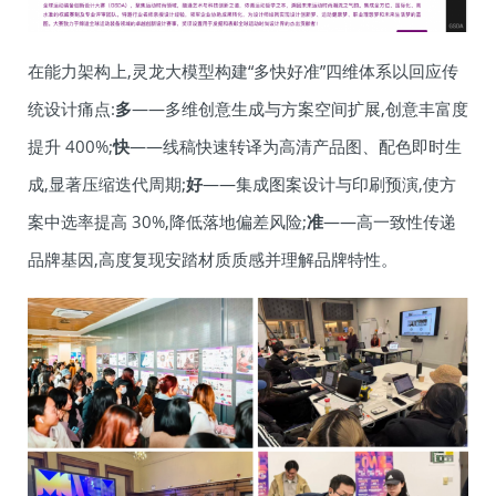
在能力架构上,灵龙大模型构建“多快好准”四维体系以回应传
统设计痛点:
多
——多维创意生成与方案空间扩展,创意丰富度
提升 400%;
快
——线稿快速转译为高清产品图、配色即时生
成,显著压缩迭代周期;
好
——集成图案设计与印刷预演,使方
案中选率提高 30%,降低落地偏差风险;
准
——高一致性传递
品牌基因,高度复现安踏材质质感并理解品牌特性。